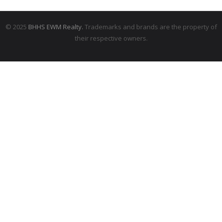
© 2025
BHHS EWM Realty.
Trademarks and brands are the property of
their respective owners.