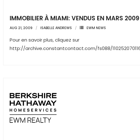
- Associate Roster
IMMOBILIER À MIAMI: VENDUS EN MARS 2009
- Office Locations
AUG 21, 2009
ISABELLE ANDREWS
EWM NEWS
- Leadership Team
Pour en savoir plus, cliquez sur
http://archive.constantcontact.com/fs088/11025207011