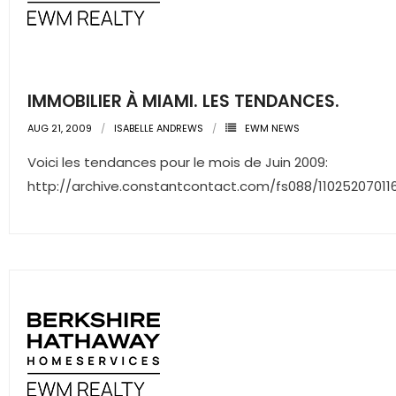
- Pre & Under Construction
- Commercial Listings
IMMOBILIER À MIAMI. LES TENDANCES.
RESOURCES
AUG 21, 2009
ISABELLE ANDREWS
EWM NEWS
- Blog
Voici les tendances pour le mois de Juin 2009:
http://archive.constantcontact.com/fs088/11025207011
- Community Guides
- Market Reports
- Market Insights
- LifeStyles of South Florida
- Publications