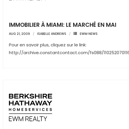
- Sunshine Kids Foundation
SERVICES
IMMOBILIER À MIAMI: LE MARCHÉ EN MAI
- Commercial Division
AUG 21, 2009
ISABELLE ANDREWS
EWM NEWS
- Relocation Services
Pour en savoir plus, cliquez sur le link:
http://archive.constantcontact.com/fs088/11025207011
- Home Services of America
- Mortgage
- Title & Closing Services
- HomeServices Insurance
ABOUT US
- Become an Associate