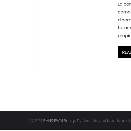
La co
como 
dinero
futur
propi
REA
© 2025
BHHS EWM Realty.
Trademarks and brands are the