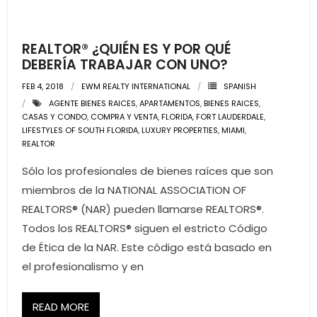
- Pre & Under Construction
REALTOR® ¿QUIÉN ES Y POR QUÉ
- Commercial Listings
DEBERÍA TRABAJAR CON UNO?
FEB 4, 2018
EWM REALTY INTERNATIONAL
SPANISH
RESOURCES
AGENTE BIENES RAICES
,
APARTAMENTOS
,
BIENES RAICES
,
CASAS Y CONDO
,
COMPRA Y VENTA
,
FLORIDA
,
FORT LAUDERDALE
,
- Blog
LIFESTYLES OF SOUTH FLORIDA
,
LUXURY PROPERTIES
,
MIAMI
,
REALTOR
- Community Guides
Sólo los profesionales de bienes raíces que son
miembros de la NATIONAL ASSOCIATION OF
- Market Reports
REALTORS® (NAR) pueden llamarse REALTORS®.
- Market Insights
Todos los REALTORS® siguen el estricto Código
de Ética de la NAR. Este código está basado en
- LifeStyles of South Florida
el profesionalismo y en
- Publications
READ MORE