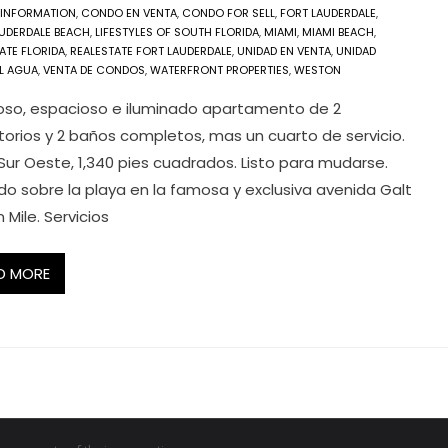
/INFORMATION
,
CONDO EN VENTA
,
CONDO FOR SELL
,
FORT LAUDERDALE
,
UDERDALE BEACH
,
LIFESTYLES OF SOUTH FLORIDA
,
MIAMI
,
MIAMI BEACH
,
ATE FLORIDA
,
REALESTATE FORT LAUDERDALE
,
UNIDAD EN VENTA
,
UNIDAD
L AGUA
,
VENTA DE CONDOS
,
WATERFRONT PROPERTIES
,
WESTON
so, espacioso e iluminado apartamento de 2
torios y 2 baños completos, mas un cuarto de servicio.
Sur Oeste, 1,340 pies cuadrados. Listo para mudarse.
do sobre la playa en la famosa y exclusiva avenida Galt
Mile. Servicios
D MORE