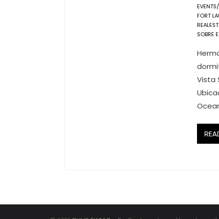
EVENTS
FORT LA
REALEST
SOBRE E
Hermo
dormi
Vista 
Ubica
Ocean 
REA