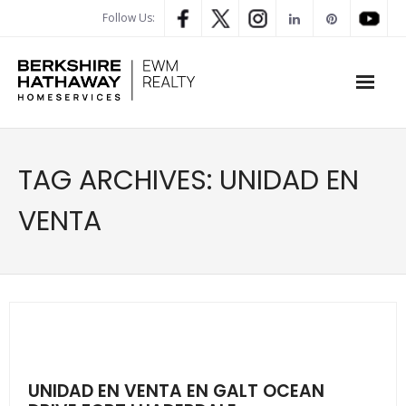
Follow Us:
WHAT’S MY HOME WORTH
TAG ARCHIVES:
UNIDAD EN
PROPERTY SEARCH
VENTA
- Map Search
- Rental Search
- Open House Search
- Our Exclusive Listings
UNIDAD EN VENTA EN GALT OCEAN
- Global Luxary Property Search