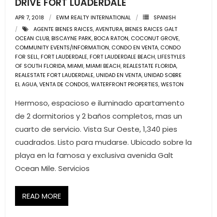
DRIVE FORT LUADERDALE
APR 7, 2018
EWM REALTY INTERNATIONAL
SPANISH
- Pre & Under Construction
AGENTE BIENES RAICES
,
AVENTURA
,
BIENES RAICES GALT
OCEAN CLUB
,
BISCAYNE PARK
,
BOCA RATON
,
COCONUT GROVE
,
- Commercial Listings
COMMUNITY EVENTS/INFORMATION
,
CONDO EN VENTA
,
CONDO
FOR SELL
,
FORT LAUDERDALE
,
FORT LAUDERDALE BEACH
,
LIFESTYLES
RESOURCES
OF SOUTH FLORIDA
,
MIAMI
,
MIAMI BEACH
,
REALESTATE FLORIDA
,
REALESTATE FORT LAUDERDALE
,
UNIDAD EN VENTA
,
UNIDAD SOBRE
EL AGUA
,
VENTA DE CONDOS
,
WATERFRONT PROPERTIES
,
WESTON
- Blog
Hermoso, espacioso e iluminado apartamento
- Community Guides
de 2 dormitorios y 2 baños completos, mas un
cuarto de servicio. Vista Sur Oeste, 1,340 pies
- Market Reports
cuadrados. Listo para mudarse. Ubicado sobre la
- Market Insights
playa en la famosa y exclusiva avenida Galt
Ocean Mile. Servicios
- LifeStyles of South Florida
READ MORE
- Publications